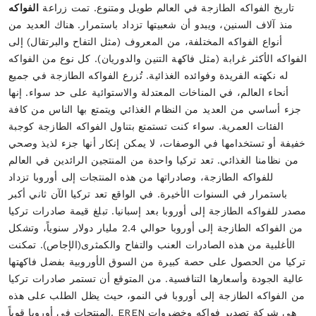
تاريخ الفواكه الطازجة في العالم طويل ومتنوع. تمت زراعة
الفواكه
منذ آلاف السنين، ويبدو أن شعبيتها تزداد باستمرار. هناك العديد من أنواع الفواكه المختلفة، من المعروف (مثل التفاح والبرتقال) إلى الفواكه الأكثر غرابة (مثل فاكهة التنين والدوريان). كل نوع من الفواكه له نكهته الفريدة وفوائده الغذائية. تُزرع الفواكه الطازجة في جميع أنحاء العالم، في المناخات المعتدلة والاستوائية على حد سواء. إنها جزء أساسي من العديد من النظام الغذائي ويتمتع بها الناس من كافة الفئات العمرية. سواء كنت تستمتع بتناول الفواكه الطازجة كوجبة خفيفة أو تستخدامها في الوصفات، لا يمكن إنكار أنها جزء لذيذ وصحي من نظامنا الغذائي. تعد تركيا واحدة من المنتجين الرائدين في العالم للفواكه الطازجة، وصادراتها من هذه المنتجات إلى أوروبا تزداد باستمرار في السنوات الأخيرة. في الواقع تعد تركيا الآن ثاني أكبر مصدر للفواكه الطازجة إلى أوروبا بعد إسبانيا. تبلغ قيمة صادرات تركيا من الفواكه الطازجة إلى أوروبا حوالي 2.4 مليار دولار سنوياً، وتشكل الأغلبية من هذه الصادرات العنب والتفاح والكمثرى(الإجاص). تمكنت تركيا من الحصول على حصة كبيرة من السوق الأوروبية بفضل فاكهتها عالية الجودة وأسعارها التنافسية. من المتوقع أن تستمر صادرات تركيا من الفواكه الطازجة إلى أوروبا في النمو، حيث يظل الطلب على هذه المنتجات في أوروبا قوياً. EREN هي شركة تصدير فواكه وخضروات طازجة محترمة وذات سمعة طيبة مع ما يقرب من 30 عاماً من الخبرة في السوق الدولية. نقدم مجموعة واسعة من الفواكه والخضار للتصدير، بما في ذلك الليمون، الجريب فروت(الكريفون)، المندرين، البرتقال، التفاح، الكرز، الفريز، التين، العنب، الرمان، التفاح، النكتارين، الخوخ،الدراق،المشمش، البرقوق، الكيوي وغيرها. تشمل مناطق تجارتنا الرئيسية روسيا وأوروبا وجنوب شرق آسيا وكندا والولايات المتحدة وأفريقيا. في البداية، كنا نقدم فقط عدداً قليلاً من أنواع الفواكه والخضروات المزروعة في تركيا، ولكننا قمنا بتوسيع مجموعة منتجاتنا لتشمل جميع الفواكه والخضروات المزروعة في تركيا. نصدر الآن إلى أكثر من 62 دولة ونقدم أكثر من 60 نوعاً. لقد نفذنا أنظمة التحكم بالبرمجيات في جميع مراحل الإنتاج، ولدينا قسم لمراقبة الجودة، ونستخدم آلات الفرز والتصنيف البصرية المتقدمة، ولدينا برامج نشطة للبحث والتطوير. في EREN نحن نفخر بجودة منتجاتنا ومستوى خدمتنا المتميز. مع 63 سوقاً مختلفاً، لدينا خبرة كبيرة في الإجراءات الجمركية المختلفة، ومتطلبات التعبئة المتنوعة، والثقافات المختلفة مع متطلباتها المتنوعة. مع العديد من المصانع الشريكة في مناطق متنوعة من تركيا، وتوفير 60 نوعاً مختلفاً من المنتجات بما في ذلك الفواكه والخضروات والحمضيات الطازجة، نحن واثقون من أننا يمكننا تلبية أي طلب للتعبئة، أو التوسيم، أو الإنتاج الذي يحتاجه أي سوق. اعتباراً من عام 2018، يتألف قسم المبيعات في شركتنا من أكثر من 14 موظفاً يتحدثون سبع لغات. بالإضافة إلى ذلك، لدينا قسم لوجستي خاص بنا يوفر حلول الشحن بالشاحنات، والحاويات ( الشحن البحري)، والتبريد، والشحن الجوي إلى جميع أنحاء العالم. نحن نفخر بتقديم حلول تسعير مختلفة وفقاً لشروط التجارة الدولية (INCOTERMS) لتلبية احتياجات عملائنا. تجارة العالم في تصدير الفواكه الطازجة هي صناعة واسعة ومعقدة. يقدر السوق العالمي لتجارة تصدير الفواكه الطازجة بأنه يبلغ تريليونات الدولارات سنوياً. هذه الصناعة حيوية لاقتصادات العديد من البلدان حول العالم. تجارة العالم في تصدير الفواكه الطازجة مسؤولة عن تصدير الفواكه الطازجة من بلد إلى آخر. توظف هذه الصناعة عدداً كبيراً من الناس حول العالم، والمنتجات المصدرة ضرورية للنظام الغذائي للعديد من الناس. تجارة العالم في تصدير الفواكه الطازجة هي صناعة تنافسية للغاية. تتنافس العديد من الشركات على هذه التجارة. يجب أن تكون هذه الشركات قادرة على تقديم منتج عالي الجودة وبسعر تنافسي. تجارة العالم في تصدير الفواكه الطازجة هي جزء مهم من الاقتصاد العالمي. توفر هذه الصناعة وظائف للعديد من الناس حول العالم. الفواكه الطازجة جزء مهم من النظام الغذائي الصحي، وتركيا هي بلد ذو مناخ مناسب لزراعة مجموعة متنوعة من الفواكه. في هذه المقالة سنقدم نظرة عامة على كيفية زراعة الفواكه الطازجة في تركيا. أولاً، ستحتاج إلى اختيار موقع مناسب لأشجار الفاكهة الخاصة بك. سيكون أفضل موقع لأشجارك هو الذي يتلقى الكثير من ضوء الشمس ويتمتع بتربة جيدة لتصريف المياه. بمجرد اختيار الموقع ستحتاج إلى تحضير التربة عن طريق حفر الخنادق وإضافة المواد العضوية. بعد تحضير التربة، يمكنك زراعة أشجار الفاكهة الخاصة بك. بمجرد زراعة أشجارك، ستحتاج إلى سقيها بانتظام ومراقبة الآفات والأمراض. مع العناية المناسبة، ستزدهر أشجار الفاكهة الخاصة بك وتنتج فوكهة صحية ولذيذة لتستمتع بها. تركيا هي واحدة من المنتجين الرائدين في العالم للفواكه الطازجة، وهي مورد جملة رئيسي لها في السوق العالمية. مناخ تركيا وجغرافيتها مناسبان لزراعة مجموعة متنوعة من الفواكه، ويستطيع مزارعو البلد إنتاج كميات كبيرة من الفواكه الطازجة كل عام. بينما تُعرف تركيا بشكل أفضل بتوريد الفواكه الطازجة بالجملة، فإن البلد يصدر أيضاً كمية كبيرة من الفواكه المصنعة، مثل الفواكه المعلبة والمجففة. شهدت صادرات الفواكه المصنعة في تركيا نمواً في السنوات الأخيرة، وأصبح البلد الآن واحداً من الموردين الرائدين في هذه الصناعة. إذا كنت مهتماً بشراء الفواكه الطازجة بالجملة من تركيا، هناك بعض الأمور التي يجب أن تعرفها. تركيا لديها مجموعة واسعة من مزارعي وموردي الفواكه، لذا من المهم العثور على مصدر موثوق. هناك بعض الأمور الرئيسية التي يجب مراعاتها عند تخزين الفواكه الطازجة للحفاظ على نضارتها لأطول فترة ممكنة. أولاً، تأكد من غسل الفاكهة قبل تخزينها. سيؤدي ذلك إلى إزالة أي بكتيريا أو أوساخ قد تسبب تلف الفاكهة. بعد ذلك، قم بتخزين الفاكهة في مكان بارد وجاف. الثلاجة هي الأفضل، ولكن إذا لم يكن لديك واحدة، يمكن استخدام مخزن بارد أو خزانة. تجنب تخزين الفاكهة في ضوء الشمس المباشر، حيث يمكن أن يؤدي ذلك إلى نضجها بسرعة كبيرة. أخيراً، إذا كنت بحاجة إلى تخزين أنواع مختلفة من الفواكه معاً، فتأكد من وضع الفواكه الأكثر حساسية (مثل التوت) في الأعلى حتى لا تتعرض للسحق. بإتباع هذه النصائح البسيطة، يمكنك الحفاظ على فاكهتك طازجة لفترة أطول. واستمتع! الفواكه الطازجة هي مصدر ممتاز للفيتامينات والمعادن، كما أنها تحتوي على الألياف ومضادات الأكسدة. ارتبط تناول الفواكه الطازجة بعدد من الفوائد الصحية، بما في ذلك تحسين صحة القلب، وفقدان الوزن، وتقليل خطر الإصابة بالسرطان. إذا كنت تبحث عن طريقة لتعزيز صحتك، فإن تناول المزيد من الفواكه الطازجة هو حلّ جيد للبدء. ولكن تذكر، من المهم تناول مجموعة متنوعة من الفواكه، حيث أن كل نوع من الفواكه يقدم مغذيات مختلفة. لذا لا تركز على نوع واحد فقط من الفواكه - امزجها واستمتع بفوائد الفواكه الطازجة المتنوعة. تركيا المتواضعة ليست فقط مكاناً جميلاً للعطلات، بل إنها توفر أيضاً حصاداً وفيراً من الفواكه الطازجة. هذا صحيح - تركيا ليس فقط مصدراً للحوم، بل أيضاً للفواكه. فاكهة تركيا تحظى بتقدير خاص لحلاوتها وغناها بالعصارة. إذا كنت محظوظاً بما يكفي للعثور على الفاكهة التركية الطازجة في السوق المحلي لتركيا، فتأكد من الحصول عليها. إنها وجبة خفيفة لذيذة وصحية، وهي أيضاً طريقة رائعة لدعم المزارعين المحليين. تركيا واحدة من المنتجين الرائدين في العالم للكرز، والفواكه تحظى بشعبية كبيرة بين السكان المحليين والسياح على حد سواء. المناخ في تركيا مثالي لزراعة الكرز، والفواكه تحظى بتقدير لحلاوتها وغناها بالعصارة. تعود زراعة الكرز في تركيا إلى قرون، وكانت الفاكهة جزءاً مهماً من ثقافة البلاد لسنوات عديدة. اليوم، يستمتع الناس في جميع أنحاء العالم بالكرز التركي، ويواصل مزارعو الكرز في تركيا الابتكار لإنتاج الفاكهة بأعلى جودة. إذا كنت تبحث عن الكرز الطازج والأكثر لذة، تأكد من شراء الكرز التركي - لن تشعر بخيبة أمل! التين الطازج هو فاكهة دقيقة تزرع في تركيا. الموسم القصير والنادر لزراعة التين في تركيا يجعلها المكان المثالي لزراعة هذه الفاكهة اللذيذة. التين الطازج هو مصدر ممتاز لمضادات الأكسدة وله العديد من الفوائد الصحية. كما أنه طعام منخفض السعرات الحرارية، مما يجعله خياراً رائعاً لأولئك الذين يراقبون وزنهم. إذا كنت تبحث عن وجبة خفيفة طازجة وصحية، فلا تبحث بعيداً عن التين الطازج. هذه الفاكهة اللذيذة ستبهج حواسك وتجعلك تشعر بالرضا. الرمان (Punica granatum) هو شجيرة نفضية مثمرة أو شجرة صغيرة في عائلة Lythraceae تنمو بين 5 و8 أمتار (16 و26 قدماً) في الطول. تكون الفاكهة عادة في الموسم في نصف الكرة الشمالي من سبتمبر إلى فبراير، وفي نصف الكرة الجنوبي من أذار إلى أيار. تركيا لديها تقليد طويل في زراعة وإنتاج الفريز اللذيذة. المناخ في تركيا مثالي لزراعة الفريز، ونتيجة لذلك، فإن الفريز التركي هو من بين الأفضل في العالم. إذا كنت تبحث عن الفريز الطازج والأكثر لذة، فلا تبحث بعيداً عن تركيا. الفريز التركي سيبهر حواسك ويجعلك ترغب في المزيد. فواكه النكتارين الطازجة من تركيا المزروعة داخل تركيا متوفرة على مدار السنة. النكتارين التركي ذو جودة عالية، بفضل مناخ البلاد المشمس والتربة الغنية. عند اختيار النكتارين، ابحث عن الفواكه التي تكون صلبة وخالية من العيوب. يجب أن يكون جلد النكتارين الناضج ليناً عند الضغط عليه قليلاً. يمكن تناول النكتارين طازجاً أو استخدامها في مجموعة متنوعة من الوصفات. للاستمتاع به بأفضل شكل، قم بتناوله مع الفواكه الحلوة الأخرى مثل الخوخ، البرقوق، أو المشمش. فواكه النكتارين الطازجة من تركيا المزروعة داخل تركيا هي وجبة خفيفة صحية ولذيذة للجميع للاستمتاع بها! الدراق (الخوخ) هو فاكهة طازجة من تركيا تزرع داخل تركيا. الخوخ هو نوع من الفاكهة ذات النواة الحجرية ذات الصلة بالنكتارين، البرقوق، والكرز. الدراق (الخوخ)عادة مستدير ولها قشرة ناعمة ومخملية يمكن أن تكون صفراء، بيضاء، أو وردية اللون. لحم الدراق (الخوخ) أيضاً عادة ما يكون أصفر، أبيض، أو وردي، ويكون طرياً وغني بالعصارة. الدراق (الخوخ) هو فاكهة شائعة لتناولها طازجة، ولكن يمكن أيضاً استخدامها في صنع المربى، الفطائر، والخبز الخ. كلمة "مشمش" تأتي من الكلمة اللاتينية "praecocium"، والتي تعني الفاكهة الناضجة مبكراً. المشمش هو نوع من الفاكهة ذات النواة الحجرية التي تنتمي إلى عائلة الورد. الاسم اللاتيني للمشمش هو "Armeniaca Vulgaris". يعتقد أن المشمش نشأ في أرمينيا، ولهذا السبب يطلق عليه أحياناً "البرقوق الأرميني". يُزرع المشمش أيضًاً في تركيا، إيران، اليونان، وروسيا. المشمش هو فاكهة صحية غنية بالألياف، الفيتامينات، والمعادن. المشمش هو مصدر جيد لفيتامين C، الذي يعتبر مهماً للمناعة وصحة الجلد. كما أن المشمش هو مصدر جيد للبوتاسيوم، الذي يعتبر مهماً لتنظيم ضغط الدم. المشمش قليل السعرات الحرارية ولا يحتوي على الكوليسترول. العنب هو نوع من الفاكهة التي تنمو على الكروم. منشأه أوروبا وآسيا، ولكنه يزرع الآن في جميع أنحاء العالم. العنب يأتي بألوان مختلفة، بما في ذلك الأخضر، الأحمر، والأرجواني. له قشرة العنب ناعمة، ولب العنب ذوعصارة وحلو المذاق. العنب هو طعام صحي منخفض السعرات الحرارية وغني بمضادات الأكسدة. إنه مصدر جيد للفيتامينات C و K، ويحتوي أيضاً على كميات صغيرة من الفيتامينات A و B. العنب غالباً ما يتم تناوله كوجبة خفيفة، ولكنه يمكن أيضاً استخدامه لصنع النبيذ، العصير، والمربى. وفقاً لمنظمة التجارة العالمية، فإن البلد الذي يصدر أكبر قدر من الفواكه الطازجة هو تشيلي. في عام 2017، صدرت تشيلي فواكه طازجة بقيمة 4.3 مليار دولار، مما شكل 14% من إجمالي صادرات الفواكه الطازجة في العالم. تليها هولندا (3.4 مليار دولار)، إسبانيا (3.1 مليار دولار)، وبلجيكا (2.9 مليار دولار). العمليات اللوجستية للفواكه الطازجة