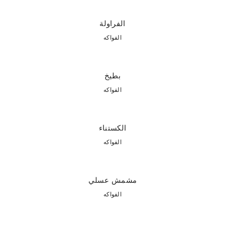
الفراولة
الفواكه
بطيخ
الفواكه
الكستناء
الفواكه
مشمش عسلي
الفواكه