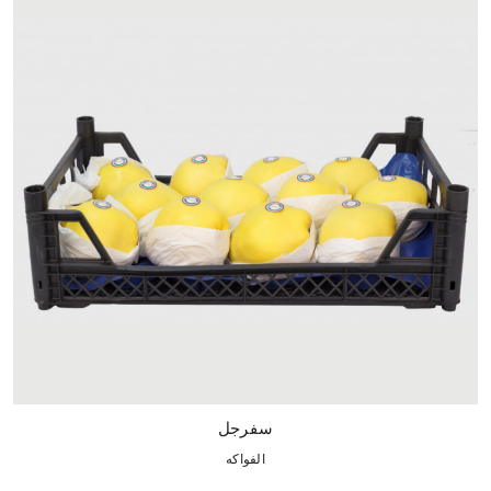
سفرجل
الفواكه