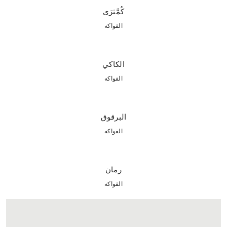
كُمَّثرَى
الفواكه
الكاكي
الفواكه
البرقوق
الفواكه
رمان
الفواكه