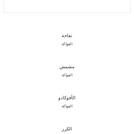
تفاحة
الفواكه
مشمش
الفواكه
الأفوكادو
الفواكه
الكرز