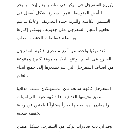
ويُزرع السفرجل في تركيا في مناطق بحر إيجة والبحر
الأبيض المتوسط. تنمو الشجرة بشكل أفضل في
الشمس الكاملة والتربة جيدة التصريف. وعادةً ما يتم
تطعيم أشجار السفرجل على جذورها، ويمكن إكثارها
بواسطة قصاصات الخشب الصلب.
تُعد تركيا واحدة من أبرز مصدري فاكهة السفرجل
الطازج في العالم. وتنتج البلاد مجموعة كبيرة ومتنوعة
من أصناف السفرجل التي يتم تصديرها إلى جميع أنحاء
العالم.
السفرجل فاكهة شائعة بين المستهلكين بسبب مذاقها
المميز وقيمتها الغذائية. فالفاكهة غنية بالفيتامينات
والمعادن، مما يجعلها خياراً ممتازاً للباحثين عن وجبة
خفيفة صحية.
وقد ازدادت صادرات تركيا من السفرجل بشكل مطرد