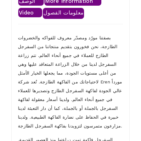
More Information
الوصف
معلومات الفصول
Video
بصفتنا مورّد ومصدّر معروف للفواكه والخضروات
الطازجة، نحن فخورون بتقديم منتجاتنا من السفرجل
الطازج للعملاء في جميع أنحاء العالم. تتم زراعة
السفرجل لدينا من خلال الزراعة المتعاقد عليها وهي
من أعلى مستويات الجودة، مما يجعلها الخيار الأمثل
لاحتياجاتك من الفاكهة الطازجة. تُعد شركة Eren مورداً
عالي الجودة لفاكهة السفرجل الطازج وتصديرها للعملاء
في جميع أنحاء العالم. ولدينا أسعار معقولة لفاكهة
السفرجل بالجملة أو بالجملة، كما أن دار التعبئة لدينا
خبيرة في الحفاظ على نضارة الفاكهة الطبيعية. ولدينا
مزارعون متمرسون لتزويدنا بفاكهة السفرجل الطازجة.
السفرجل فاكهة تمت زراعتها منذ العصور القديمة.