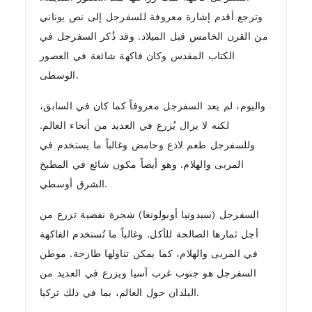
وترجع أقدم إشارة معروفة للسفرجل إلى نص يوناني
من القرن الخامس قبل الميلاد. وقد ذُكر السفرجل في
الكتاب المقدس وكان فاكهة شائعة في العصور
الوسطى.
واليوم، لم يعد السفرجل معروفاً كما كان في السابق،
لكنه لا يزال يُزرع في العديد من أنحاء العالم.
وللسفرجل طعم لاذع وحامض وغالباً ما يستخدم في
المربى والهلام. وهو أيضاً مكون شائع في المطبخ
الشرق أوسطي.
السفرجل (سيدونيا أوبولونغا) شجرة نفضية تزرع من
أجل ثمارها الصالحة للأكل. وغالباً ما تُستخدم الفاكهة
في المربى والهلام، كما يمكن تناولها طازجة. موطن
السفرجل هو جنوب غرب آسيا ويزرع في العديد من
البلدان حول العالم، بما في ذلك تركيا.