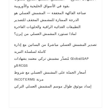
بقوة في الأسواق الخليجية والأوروبية
صناعة الفاكهة المجففة — المشمش العسلي هو
الدرجة الممتازة للمشمش المجفف للتصدير
التطبيقات الغذائية الراقية والحلويات الفاخرة
لماذا تستورد المشمش العسلي من إيرن؟
تصدير المشمش العسلي مباشرةً من البساتين مع إدارة
كاملة لسلسلة التبريد
مُصدِّر مشمش تركي معتمد بشهادات GlobalGAP
وBRCGS
أسعار الجملة على المشمش العسلي مع شروط
INCOTERMS مرنة
إمداد موثوق طوال موسم المشمش العسلي التركي
1)
Who are we ?