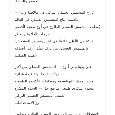
المصدر والحصاد
يُزرع المشمش العسلي التركي في مالاطيا وإيل —
عاصمة إنتاج المشمش العسلي في العالم
يُقطف المشمش العسلي الطازج في أوج نضجه لأقصى
درجات الحلاوة والعطر
تركيا هي الأولى عالميًا في إنتاج وتصدير المشمش،
والمشمش العسلي من تركيا يمثّل أرقى أصنافه
القيمة الغذائية
غني بفيتاميني أ وج — المشمش العسلي من أكثر
الفواكه ذات النواة قيمةً غذائية
مصدر ممتاز للبوتاسيوم ومضادات الأكسدة الطبيعية
محتوى سكري طبيعي مرتفع جدًا — السمة المميّزة
لصنف المشمش العسلي التركي
أبرز الاستخدامات
الاستهلاك الطازج — المشمش العسلي الطازج مطلوب