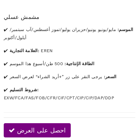
مشمش عسلي
الموسم:
مايو/يونيو يونيو/حزيران يوليو/تموز أغسطس/آب سبتمبر/
أيلول/أكتوبر
EREN
العلامة التجارية:
500 طن/أسبوع هذا الموسم
الطاقة الإنتاجية:
يرجى النقر على زر ”+أريد الشراء“ لعرض السعر
السعر:
شروط التسليم:
EXW/FCA/FAS/FOB/CFR/CIF/CPT/CIP/CIP/DAP/DDP
احصل على العرض