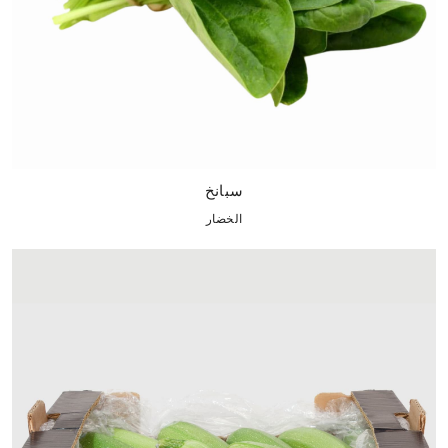
سبانخ
الخضار