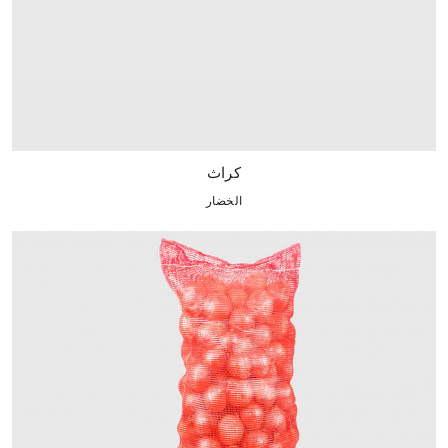
كراث
الخضار