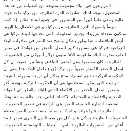
المزارعون في البلاد مجموعة متنوعة من التقنيات لزراعة هذا
المحصول. نتيجة لذلك، صادرات الذرة الطازجة من تركيا ذات جودة
عالية وتلقى طلباً كبيراً من المشترين في جميع أنحاء العالم. إذا كنت
مهتماً باستيراد الذرة الطازجة من تركيا، يرجى الاتصال بنا اليوم.
سنكون سعداء بتزويدك بجميع المعلومات التي تحتاجها للبدء. تركيا هي
أرض التناقضات. هذا يظهر بشكل واضح عند النظر في صادرات البلاد
الزراعية فتركيا هي مستورد كبير للبصل الأخضر من هولندا. في نفس
العام، صدرت البلاد ما قيمته 385 مليون دولار أمريكي من الخضروات
الطازجة، كان معظمها بصل أخضر. التناقض ينشأ من حقيقة أن كل
البصل الأخضر المُصدر تقريباً من تركيا يُزرع داخل البلاد. هذا يعني أن
الحكومة التركية تشجع استيراد منتج يمكن أن تزرعه بسهولة. النتيجة
الوحيدة التي يمكن استخلاصها هي أن الحكومة التركية مهتمة أكثر
بتصدير البصل الأخضر من الاكتفاء الذاتي للبلاد. بالنظر إلى الفوائد
الصحية والاقتصادية المحتملة للاكتفاء الذاتي، هذه حالة مقلقة. وفقًا
لمنظمة التجارة العالمية، الصين هي الرائدة في تصدير الخضروات
الطازجة، تليها هولندا وبلجيكا وإسبانيا. بينما تصدر الصين معظم
الخضروات الطازجة بشكل عام، كل من هذه الدول الأخرى تصدر قيمة
أعلى من الخضروات الطازجة للفرد. العمليات اللوجستية للخضروات