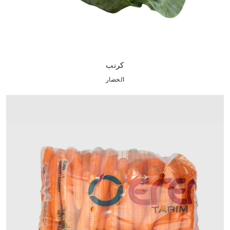
كرنب
الخضار