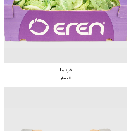
قرنبيط
الخضار