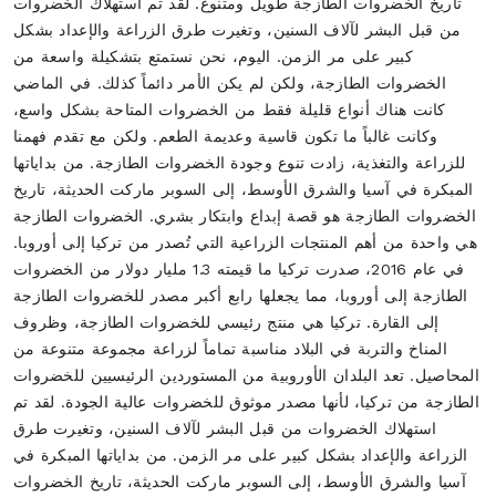
تاريخ الخضروات الطازجة طويل ومتنوع. لقد تم استهلاك الخضروات من قبل البشر لآلاف السنين، وتغيرت طرق الزراعة والإعداد بشكل كبير على مر الزمن. اليوم، نحن نستمتع بتشكيلة واسعة من الخضروات الطازجة، ولكن لم يكن الأمر دائماً كذلك. في الماضي كانت هناك أنواع قليلة فقط من الخضروات المتاحة بشكل واسع، وكانت غالباً ما تكون قاسية وعديمة الطعم. ولكن مع تقدم فهمنا للزراعة والتغذية، زادت تنوع وجودة الخضروات الطازجة. من بداياتها المبكرة في آسيا والشرق الأوسط، إلى السوبر ماركت الحديثة، تاريخ الخضروات الطازجة هو قصة إبداع وابتكار بشري. الخضروات الطازجة هي واحدة من أهم المنتجات الزراعية التي تُصدر من تركيا إلى أوروبا. في عام 2016، صدرت تركيا ما قيمته 1.3 مليار دولار من الخضروات الطازجة إلى أوروبا، مما يجعلها رابع أكبر مصدر للخضروات الطازجة إلى القارة. تركيا هي منتج رئيسي للخضروات الطازجة، وظروف المناخ والتربة في البلاد مناسبة تماماً لزراعة مجموعة متنوعة من المحاصيل. تعد البلدان الأوروبية من المستوردين الرئيسيين للخضروات الطازجة من تركيا، لأنها مصدر موثوق للخضروات عالية الجودة. لقد تم استهلاك الخضروات من قبل البشر لآلاف السنين، وتغيرت طرق الزراعة والإعداد بشكل كبير على مر الزمن. من بداياتها المبكرة في آسيا والشرق الأوسط، إلى السوبر ماركت الحديثة، تاريخ الخضروات الطازجة هو قصة إبداع وابتكار بشري. لقد نما الطلب على الخضروات التركية الطازجة في السنوات الأخيرة، حيث أصبح المستهلكون أكثر وعياً بالصحة ويقدرون الطعم والقيمة الغذائية لهذه المنتجات. من المتوقع أن تستمر صادرات تركيا من الخضروات الطازجة في النمو في السنوات القادمة، حيث توسع البلاد طاقتها الإنتاجية وتلبي الطلب المتزايد من المشترين الأوروبيين. EREN هي شركة لتصدير الفواكه والخضروات تأسست في عام 1993 في مرسين، تركيا. بدأنا أعمالنا بتصدير الليمون الطازج والجريب فروت واليوسفي والبرتقال والتفاح والكرز والفريز والتين والعنب والرمان والنكتارين والدراق والمشمش والخوخ والبرقوق والكيوي. منذ ذلك الحين، تنوعت شركتنا وأصبحت تصدر مجموعة واسعة من الفواكه والخضروات في جميع أنحاء العالم. نحن نفخر بتوفير المنتجات الطازجة والجودة العالية لعملائنا. أسواقنا الرئيسية هي روسيا وأوروبا وجنوب شرق آسيا وكندا والولايات المتحدة الأمريكية وأسواق أفريقيا. على مر السنين، قمنا بتوسيع تنوع منتجاتنا لتشمل جميع الفواكه والخضروات المتاحة في تركيا. حالياً نصدر إلى أكثر من 62 دولة ونقدم أكثر من 60 نوعاً مختلفاً. لدينا رقابة على البرمجيات في جميع مراحل الإنتاج، وقسم للجودة، وآلات حديثة لقياس الحجم والفرز البصري، وبرامج للبحث والتطوير. EREN معروفة بجودة منتجاتها ومستوى الخدمة الممتاز. مع 63 سوقاً مختلفة، لدينا خبرة واسعة في الإجراءاتات الجمركية المختلفة ومتطلبات التعبئة والتغليف والثقافات المختلفة مع متتطلباتها المتنوعة. بالتعاون مع عدة مصانع شريكة في مختلف مناطق تركيا وتقديم 60 نوعاً مختلفاً من المنتجات تتراوح بين الفواكه الطازجة والخضروات الطازجة والحمضيات الطازجة، يمكننا القول بثقة أننا يمكننا تلبية أي متطلبات للتعبئة والتغليف والوسم والإنتاج التي يتطلبها أي سوق. التنوع والوصول إلى العالمية هما اثنتان من سماتنا الأكثر تميزاً وتمنحنا ميزة كبيرة في السوق. فريق المبيعات لدينا متعدد اللغات، حيث يتحدث أكثر من سبع لغات، وحجم شركتنا يسمح لنا بتقديم حلول لوجستية شاملة إلى وجهات عديدة في جميع أنحاء العالم. تجارة وتصدير الخضروات الطازجة هي جزء حيوي من الاقتصاد العالمي. يتم تداول مليارات الدولارات من الخضروات الطازجة بين الدول كل عام. هذه التجارة ضرورية لضمان حصول الناس في جميع أنحاء العالم على طعام طازج وصحي. تجارة تصدير الخضروات الطازجة هي صناعة معقدة ومتغيرة باستمرار. هناك عدد من العوامل التي يمكن أن تؤثر على التجارة، من الظروف الجوية إلى الاضطرابات السياسية. ومع ذلك، فإن الطلب على الخضروات الطازجة دائماً ما يكون مرتفعاً، مما يجعل تجارة وتصدير الخضروات الطازجة تجارة مربحة. إذا كنت مهتماً ببدء عمل في تجارة تصدير الخضروات الطازجة، فهناك بعض الأشياء التي تحتاج إلى معرفتها. في هذه المقالة، سنقدم لك نظرة عامة على تجارة تصدير الخضروات الطازجة، من أساسيات الصناعة إلى التحديات التي قد تواجهها. هناك بعض الأشياء التي يجب مراعاتها عند زراعة الخضروات الطازجة في تركيا. أولاً، مناخ تركيا مناسب لزراعة مجموعة متنوعة من الخضروات. ومع ذلك، هناك بعض الخضروات التي تنمو بشكل أفضل في أجزاء معينة من البلاد. على سبيل المثال، الطماطم والفلفل تزدهر في المناطق الساحلية، بينما البطاطا والجزر تنمو بشكل جيد في المناطق الداخلية. ثانياً، من المهم اختيار النوع المناسب من التربة لخضرواتك. التربة الرملية جيدة للخضروات الجذرية، بينما التربة الطينية أفضل للخضروات الورقية. أخيراً، تحتاج إلى التأكد من وجود نظام ري جيد. الماء ضروري لنمو النبات الصحي، لذلك تحتاج إلى التأكد من أن خضرواتك تحصل على إمدادات مياه ثابتة. مع هذه النصائح في الإعتبار، يمكنك التأكد من الحصول على حصاد وفير من الخضروات الطازجة في تركيا. تركيا هي واحدة من المنتجين الرائدين في العالم للخضروات الطازجة، وتصدر جزءاً كبيراً من إنتاجها إلى الأسواق بالجملة في جميع أنحاء العالم. إذا كنت تعمل في بيع الخضروات الطازجة، فعليك بالتأكيد التفكير في الحصول على منتجاتك من تركيا. ليست تركيا فقط منتجاً رئيسياً للخضروات الطازجة، ولكنها توفر أيضاً عدداً من المزايا للمشترين بالجملة. تتمتع تركيا بمناخ معتدل مثالي لزراعة مجموعة متنوعة من الخضروات، وموقعها الجغرافي يجعلها مصدراً مناسباً للمشترين في أوروبا والشرق الأوسط. بالإضافة إلى ذلك، توفر الحكومة التركية عدداً من الحوافز للمستثمرين الأجانب، مما يجعل الحصول على المنتجات من تركيا خياراً أكثر جاذبية. إذا كنت تبحث عن مصدر موثوق وفعال من حيث التكلفة للخضروات الطازجة، فعليك بالتأكيد التفكير في الحصول على منتجاتك من تركيا. هناك بعض الأشياء الأساسية التي يمكنك القيام بها للحفاظ على الخضروات طازجة لأطول فترة ممكنة. أولاً، تأكد من تخزينها في مكان بارد ومظلم. ثانياً، تأكد من إبقائها جافة - يمكن أن تؤدي الرطوبة الزائدة إلى تعفن الخضروات بسرعة. ثالثاً، إذا كان بإمكانك، حاول شراء الخضروات في موسمها. لن تكون فقط أرخص، ولكنها ستكون أيضاً أكثر نضارة. وأخيراً، تناول الخضروات في أقرب وقت ممكن - كلما طالت فترة بقائها، قلت نضارتها. باتباع هذه النصائح البسيطة، يمكنك الاستمتاع بالخضروات الطازجة لأسابيع أو حتى شهور. لذا، اخرج واستمتع بوفرة الحصاد! هناك العديد من الفوائد الصحية المرتبطة بتناول الخضروات الطازجة. الخضروات مصدر جيد للفيتامينات والمعادن والألياف، ويمكن أن تساعدك على الحفاظ على رطوبة جسدك. كما أنه تكون السعرات الحرارية و الدهون فيها منخفضة، ويمكن أن تساعدك في الحفاظ وموازنة وزنك. تناول نظام غذائي يحتوي على الكثير من الخضروات يمكن أن يساعد أيضاً في تقليل خطر الإصابة بأمراض معينة، مثل أمراض القلب والسكتة الدماغية والسرطان. النظام الغذائي الغني بالخضروات الطازجة له العديد من الفوائد الصحية. الخضروات مصدر جيد للفيتامينات والمعادن والألياف.ويمكن أن تساعدك على الحفاظ على رطوبة جسدك.، ومحاربة السمنة، وتقليل خطر الأمراض المزمنة مثل أمراض القلب والسكتة الدماغية والنوع الثاني من السكري. الخضروات الطازجة هي أيضًا طعام منخفض السعرات الحرارية، مما يمكن أن يساعدك في فقدان الوزن أو الحفاظ على وزن صحي. وبما أنها محملة بالعناصر الغذائية، فهي إضافة رائعة لأي نظام غذائي. لذا، إذا كنت تبحث عن تحسين صحتك، فتأكد من تناول الكثير من الخضروات الطازجة. تُصدر تركيا آلاف الأطنان من الطماطم كل عام، مما يجعلها واحدة من أكبر مصدري الطماطم في العالم. يتم زراعة الغالبية العظمى من هذه الطماطم المناطق الداخلية من تركيا. في الواقع، تتمتع تركيا بمناخ مثالي لزراعة الطماطم. الصيف الحار والمشمس والشتاء المعتدل يوفران الظروف المثالية لنمو الطماطم. لقد زادت صادرات تركيا من الطماطم بشكل ثابت في السنوات الأخيرة. يرجع ذلك جزئياً إلى زيادة إنتاج البلاد من الطماطم. بالإضافة إلى ذلك، تحسنت جودة الطماطم التركية، مما يجعلها أكثر جاذبية في السوق الدولية. بصفتها أكبر مصدر للطماطم في العالم، تلعب تركيا دوراً حيوياً في تجارة الطماطم العالمية. يتمتع الناس في جميع أنحاء العالم بالطماطم التركية، وتلعب دوراً مهماً في النظم الغذائية لكثير من الناس. تركيا هي واحدة من أكبر منتجي الفلفل في العالم، وتصدر كميات كبيرة من الخضروات الطازجة كل عام. المناخ وظروف التربة في البلاد مثالية لإنتاج الفلفل، ونتيجة لذلك، تمكن المزارعون الأتراك من إنتاج كميات كبيرة من الفلفل عالي الجودة. الفلفل التركي مُفضل لنكهته وجودته العامة، ونتيجة لذلك، يحصل على سعر مرتفع في السوق الدولية. هذا ساعد على تعزيز إقتصاد البلاد ومستوى المعيشة العام. إذا كنت مهتماً بشراء الفلفل الطازج من تركيا، يمكنك الاتصال بمزارع تركي محلي أو مصدر. يمكنك أيضاً البحث عن الفلفل التركي في متجرك المحلي أو عبر الإنترنت. تركيا هي واحدة من أكبر مصدري الكوسا الطازجة في العالم. يتم تصدير الغالبية العظمى من الكوسا المزروعة في تركيا إلى دول الاتحاد الأوروبي، بينما يتم تصدير الباقي إلى الولايات المتحدة وكندا وأسواق أخرى. الكوسا التركية معروفة بجودتها العالية، وهي مفضلة من قبل الطهاة حول العالم. إذا كنت تبحث عن كوسا طازجة ولذيذة، تركيا هي المكان المثالي للبحث. تركيا هي واحدة من أكبر منتجي الخضروات الطازجة في العالم، والطماطم الكرزية هي واحدة من صادراتها الأكثر شعبية. تُزرع الطماطم الكرزية الداخل التركي، وهذه الطماطم اللذيذة طازجة وذات عصارة، مما يجعلها إضافة رائعة لأي وجبة. سواء كنت تبحث عن وجبة خفيفة صحية أو مكون لذيذ لوصفتك القادمة، الطماطم الكرزية التركية هي خيار رائع. تركيا هي واحدة من أكبر مصدري الخيار في العالم، حيث تشكل الخضروات الطازجة المزروعة داخل البلاد جزءاً كبيراً من الإمداد العالمي. المناخ المثالي وظروف التربة في تركيا تسمح بنمو الخيار، والمزارعون الأتراك طوروا تقنيات خاصة لزراعته. تصدير الخيار من تركيا يلعب دوراً هاماً في السوق العالمية، والمزارعون الأتراك يبتكرون باستمرار لتلبية متطلبات المشترين. في السنوات الأخيرة زادت صادرات الخيار في تركيا، حيث تزود البلاد الآن جزءاً كبيراً من الطلب العالمي. إذا كنت تبحث عن خيار طازج وعالي الجودة، تركيا هي المكان المناسب لك. المزارعون في البلاد هم خبراء في الإنتاج، ودائماً ما يجدون طرقاً جديدة لتحسين زراعة الخيار. سواء كنت مشترياً أو بائعاً، تركيا هي موقع رائع لك. الجزر المزروع داخل تركيا هو من أفضل الأنواع في العالم. إنه معروف بحلاوته وقرمشته، وهو من الصادرات الشعبية في تركيا. الجزر المزروع داخل تركيا يُزرع عادةً في المناطق الوسطى والجنوبية من البلاد، حيث يكون المناخ دافئاًومشمساً. هذا يوفر الظروف المثالية لنمو الجزر، الذي يتطلب شمساً كاملة وتربة جيدة لتصريف المياه. تركيا هي منتج رئيسي للبصل، وتصدر كمية كبيرة من البصل الطازج إلى دول أخرى كل عام. يزرع غالبية البصل التركي في منطقة بحر إيجة في البلاد، حيث يكون المناخ مثالياً لزراعة البصل. البصل التركي مُفضل لحلاوته ونكهته، ويُستخدم في العديد من الأطباق المختلفة حول العالم. إذا كنت تبحث عن طريقة لذيذة وصحية لإضافة نكهة إلى وجباتك، فكر في استخدام البصل التركي في وصفتك القادمة. صادرات البطاطس من تركيا في تزايد حيث يتمكن مزارعو البطاطس في البلاد من تلبية الطلب الدولي على البطاطس الطازجة وعالية الجودة. نمت تجارة تصدير البطاطس في تركيا بشكل ثابت في السنوات الأخيرة، بفضل المناخ المواتي وظروف النمو في البلاد. يتمكن مزارعو البطاطس الأتراك من إنتاج بطاطس عالية الجودة وخالية من الأمراض، مما يجعلها خياراً شائع