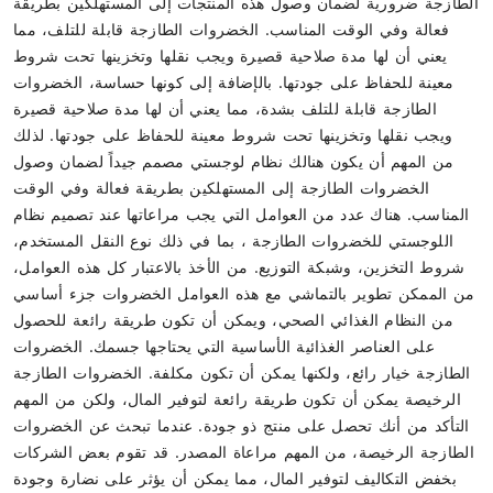
الطازجة ضرورية لضمان وصول هذه المنتجات إلى المستهلكين بطريقة
فعالة وفي الوقت المناسب. الخضروات الطازجة قابلة للتلف، مما
يعني أن لها مدة صلاحية قصيرة ويجب نقلها وتخزينها تحت شروط
معينة للحفاظ على جودتها. بالإضافة إلى كونها حساسة، الخضروات
الطازجة قابلة للتلف بشدة، مما يعني أن لها مدة صلاحية قصيرة
ويجب نقلها وتخزينها تحت شروط معينة للحفاظ على جودتها. لذلك
من المهم أن يكون هنالك نظام لوجستي مصمم جيداً لضمان وصول
الخضروات الطازجة إلى المستهلكين بطريقة فعالة وفي الوقت
المناسب. هناك عدد من العوامل التي يجب مراعاتها عند تصميم نظام
اللوجستي للخضروات الطازجة ، بما في ذلك نوع النقل المستخدم،
شروط التخزين، وشبكة التوزيع. من الأخذ بالاعتبار كل هذه العوامل،
من الممكن تطوير بالتماشي مع هذه العوامل الخضروات جزء أساسي
من النظام الغذائي الصحي، ويمكن أن تكون طريقة رائعة للحصول
على العناصر الغذائية الأساسية التي يحتاجها جسمك. الخضروات
الطازجة خيار رائع، ولكنها يمكن أن تكون مكلفة. الخضروات الطازجة
الرخيصة يمكن أن تكون طريقة رائعة لتوفير المال، ولكن من المهم
التأكد من أنك تحصل على منتج ذو جودة. عندما تبحث عن الخضروات
الطازجة الرخيصة، من المهم مراعاة المصدر. قد تقوم بعض الشركات
بخفض التكاليف لتوفير المال، مما يمكن أن يؤثر على نضارة وجودة