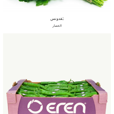
بَقدونس
الخضار