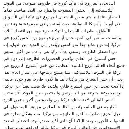
الباذنجان المزروع في تركيا يُزرع في ظروف متنوعة، من البيوت
البلاستيكية إلى الحقول المفتوحة والمناخ في البلاد مناسب تماماً
للخضار. عادةً ما يتم شحن الباذنجان المزروع في تركيا إلى الأسواق
في أوروبا وأمريكا الشمالية، حيث يُستخدم في مجموعة متنوعة من
الأطباق. صادرات الباذنجان التركية جزء مهم من اقتصاد البلاد،
والصناعة تستمر في النمو. خس آيسبرغ هو نوع من الخس يُزرع في
تركيا. إنه نوع شائع جداً من الخس ويُصدر إلى العديد من الدول. إنه
من الخضار الطازجة وصحي جداً. تركيا هي واحدة من أكبر منتجي
خس آيسبرغ في العالم، وتُصدر الخضروات الطازجة إلى دول في
جميع أنحاء العالم. يُزرع الغالبية العظمى من خس آيسبرغ المزروع في
تركيا في البيوت البلاستيكية، مما يسمح بإنتاجها على مدار العام. هذا
يعني أن خس آيسبرغ من تركيا دائماً ما يكون طازجاً وذو جودة عالية.
إذا كنت تبحث عن خس آيسبرغ طازج ولذيذ، فلا تبحث بعيداً عن تركيا.
مع مجموعة متنوعة من المزارعين والمنتجين، من المؤكد أنك ستجد
الخس المثالي لاحتياجاتك. تركيا هي واحدة من أكبر منتجي الذرة
الطازجة في العالم، وتُصدر الغالبية العظمى من هذا المحصول إلى
دول أخرى. صادرات الذرة الطازجة من تركيا نمت بشكل مطرد في
السنوات الأخيرة، وتعد البلاد الآن ثاني أكبر مصدر لهذه الخضار المتعدد
الاستخدامات في العالم. المناخ في تركيا مثالي لزراعة الذرة، وطور