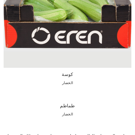
كوسة
الخضار
طماطم
الخضار