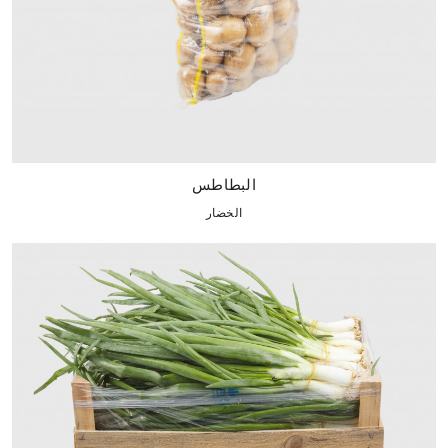
البطاطس
الخضار