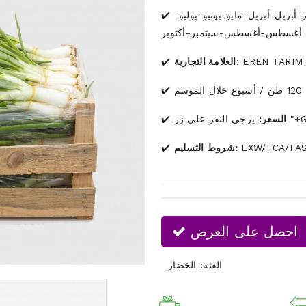
-أبريل-أبريل-مايو-يونيو-يوليو-
أغسطس-أغسطس-سبتمبر-أكتوبر
EREN TARIM
العلامة التجارية:
120 طن / أسبوع خلال الموسم
السعر:
EXW/FCA/FAS
شروط التسليم:
احصل على العرض
الفئة:
الخضار