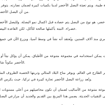
ة، ويتم تعبئة البصل الأخضر لدينا بكميات كبيرة لضمان نضارته. يتوفر ا
من أن البصل الأخضر لدينا هو الأكثر طزاجة والأقل تكلفة في السوق.
أخضر، هو نوع من البصل يتم حصاده قبل اكتمال نمو البصلة. وللبصل الأ
خضراء. النبتة بأكملها صالحة للأكل، لكن القاعدة البيضاء والساق الخضراء هما الجزءان الأكثر استخداماً.
ري منذ آلاف السنين. ويُعتقد أنه نشأ في وسط آسيا، ويزرع الآن في جميع أ
ت يمكن استخدامه في مجموعة متنوعة من الأطباق. يمكن أن يؤكل نيئاً أو مطب
الأخضر مكوناً شائعاً في المطبخ الصيني والياباني والشرق أوسطي.
 الطازج في العالم. ويوفر مناخ البلاد المثالي وتربتها الخصبة الظروف الم
وتُعد زراعة البصل الأخضر تجارة كبيرة في تركيا، حيث يكرس العديد من المزارعين أنفسهم لزراعة هذا المحصول.
عة متنوعة من الأساليب لضمان أن تكون محاصيلهم من أعلى مستويات الج