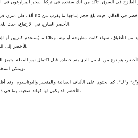
الأخضر الطازج في الارتفاع، حيث بلغت قيمتها 3.4 مليون دولار أمريكي في عام 2016.
يد من الأطباق، سواء كانت مطبوخة أو نيئة. وغالبًا ما يُستخدم كتزيين أو لإ
الأخضر إلى الدول المجاورة في الشرق الأوسط وشمال أفريقيا.
لأخضر، هو نوع من البصل الذي يتم حصاده قبل اكتمال نمو البصلة. يتميز 
ويمكن استخدامه في الأطباق المطبوخة والنيئة على حد سواء.
“ و”ج“ و”ك“، كما يحتوي على الألياف الغذائية والمنغنيز والبوتاسيوم. وقد
الأخضر قد يكون لها فوائد صحية، بما في ذلك تقليل خطر الإصابة بالسرطان وأمراض القلب.