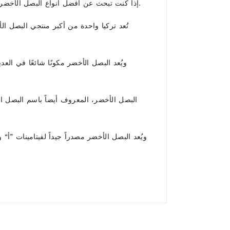
إذا كنت تبحث عن أفضل أنواع البصل الأخضر الطازج في السوق، تأكد من أنك ستجده في تركيا. يفخر المزارعون في البلاد بعملهم، ويظهر ذلك في جودة البصل الأخضر.
ويُعد البصل الأخضر مكونًا شائعًا في العد
البصل الأخضر، المعروف أيضاً باسم البصل ا
ويُعد البصل الأخضر مصدراً جيداً لفيتامينات ”أ