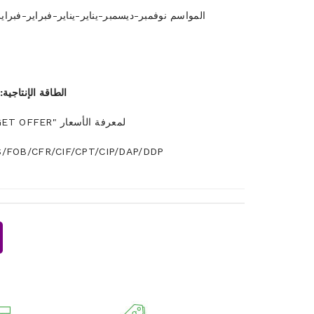
المواسم نوفمبر-ديسمبر-يناير-يناير-فبراير-فبراير
الطاقة الإنتاجية:
يرجى النقر على زر "+GET OFFER" لمعرفة الأسعار
/FOB/CFR/CIF/CPT/CIP/DAP/DDP