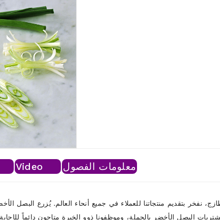
معلومات الفصول
Video
ازج، نفخر بتقديم منتجاتنا للعملاء في جميع أنحاء العالم. يُزرع البصل الأخض
مشتريات البصل الأخضر بالجملة، وموظفونا ذوو الخبرة متاحون دائماً للإج