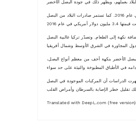
تُعد تركيا واحدة من أكبر منتجي البصل الأخضر في العالم، حيث بلغ حجم إنتاجها ما يقرب من 50 ألف طن متري في عام 2016. كما تستمر صادرات البلاد من البصل
ضافة نكهة إلى الطعام. وتصدّر تركيا غالبية البصل
البصل الأخضر بنكهة أخف من معظم أنواع البصل،
 أظهرت الدراسات أن المركبات الموجودة في البصل
Translated with DeepL.com (free version)
1)
Who are we ?