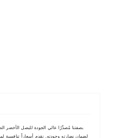
بصفتنا مُصدِّرًا عالي الجودة للبصل الأخضر الط
لضمان نضارته وجودته. نقدم أسعاراً تنافسية ل