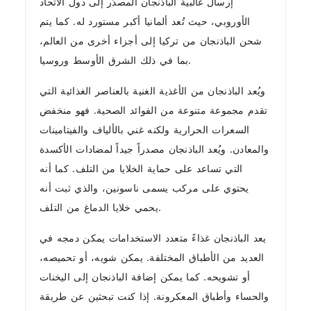
إرسال غالبية الباذنجان المصدّر إلى دول الاتحاد
الأوروبي، حيث تُعد ألمانيا أكبر مستورد له. كما يتم
شحن الباذنجان من تركيا إلى أجزاء أخرى من العالم،
بما في ذلك الشرق الأوسط وروسيا.
ويُعد الباذنجان من الأغذية الغنية بالعناصر الغذائية التي
تقدم مجموعة متنوعة من الفوائد الصحية. فهو منخفض
السعرات الحرارية ولكنه غني بالألياف والفيتامينات
والمعادن. ويُعد الباذنجان مصدراً جيداً لمضادات الأكسدة
التي تساعد على حماية الخلايا من التلف. كما أنه
يحتوي على مركب يسمى ناسونين، والذي ثبت أنه
يحمي خلايا الدماغ من التلف.
يعد الباذنجان غذاءً متعدد الاستخدامات يمكن دمجه في
العديد من الأطباق المختلفة. يمكن شويه، أو تحميصه،
أو تشويحه. كما يمكن إضافة الباذنجان إلى اليخنات
والحساء وأطباق المعكرونة. إذا كنت تبحثين عن طريقة