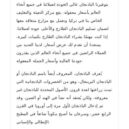
بتوفيرنا الباذنجان عالي الجودة لعملائنا في جميع أنحاء
العالم بأسعار معقولة. يقع مركز التعبئة والتغليف
الخاص بنا في تركيا ونعمل مع مزارع متعاقد معها
لضمان تسليم الباذنجان الطازج والأعلى جودة لعملائنا.
إذا كنت مهتمًا بشراء الباذنجان الطازج بكميات كبيرة،
يسعدنا أن نقدم لك عرض أسعار. لدينا العديد من
العملاء الراضين في جميع أنحاء العالم الذين يقدرون
جودتنا العالية وأسعار الجملة المعقولة.
يُعرف الباذنجان، المعروف أيضاً باسم الباذنجان أو
الباذنجان البرينجال، وهو من الخضروات الباذنجانية التي
تمت زراعتها لعدة قرون. الأصول المحددة للباذنجان غير
معروفة، ولكن يُعتقد أنه نشأ في الهند أو الصين. وقد
تم إدخال الباذنجان لأول مرة إلى أوروبا في القرن
الرابع عشر، وسرعان ما أصبح مكوناً شائعاً في المطبخ
الإيطالي والإسباني.