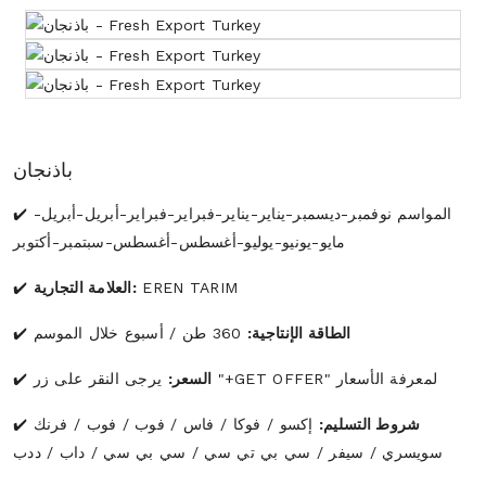
باذنجان
المواسم نوفمبر-ديسمبر-يناير-يناير-فبراير-فبراير-أبريل-أبريل-
مايو-يونيو-يوليو-أغسطس-أغسطس-سبتمبر-أكتوبر
EREN TARIM
العلامة التجارية:
الطاقة الإنتاجية:
360 طن / أسبوع خلال الموسم
يرجى النقر على زر "+GET OFFER" لمعرفة الأسعار
السعر:
شروط التسليم:
إكسو / فوكا / فاس / فوب / فوب / فرنك
سويسري / سيفر / سي بي تي سي / سي بي سي / داب / ددب