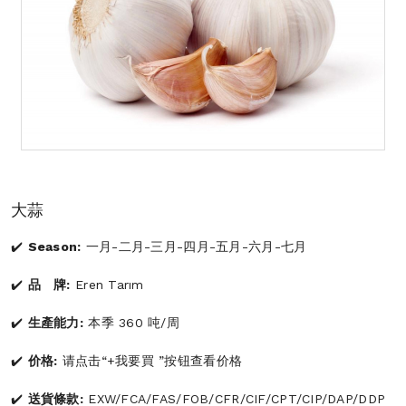
大蒜
Season:
一月-二月-三月-四月-五月-六月-七月
品 牌:
Eren Tarım
生產能力:
本季 360 吨/周
价格:
请点击“+我要買 ”按钮查看价格
送貨條款:
EXW/FCA/FAS/FOB/CFR/CIF/CPT/CIP/DAP/DDP