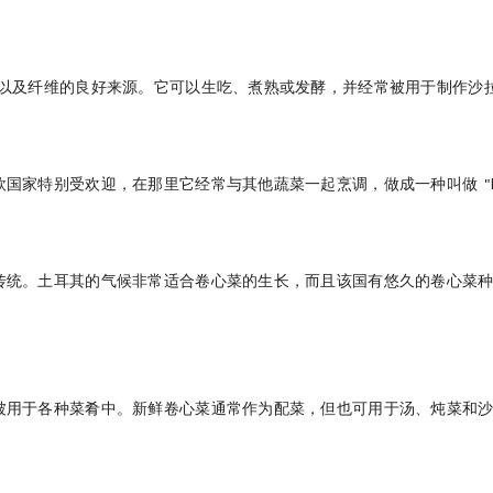
C以及纤维的良好来源。它可以生吃、煮熟或发酵，并经常被用于制作沙
家特别受欢迎，在那里它经常与其他蔬菜一起烹调，做成一种叫做 "big
传统。土耳其的气候非常适合卷心菜的生长，而且该国有悠久的卷心菜
被用于各种菜肴中。新鲜卷心菜通常作为配菜，但也可用于汤、炖菜和