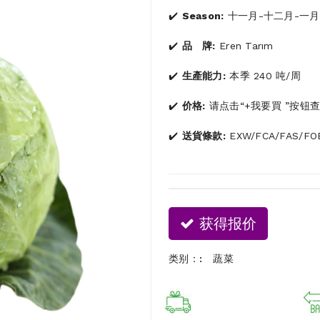
Season:
十一月-十二月-一月
品 牌:
Eren Tarım
生產能力:
本季 240 吨/周
价格:
请点击“+我要買 ”按钮
送貨條款:
EXW/FCA/FAS/FOB
获得报价
类别：:
蔬菜