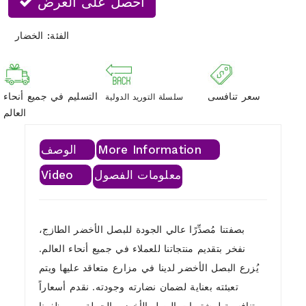
احصل على العرض
الفئة:
الخضار
سعر تنافسى
التسليم في جميع أنحاء
سلسلة التوريد الدولية
العالم
More Information
الوصف
معلومات الفصول
Video
بصفتنا مُصدِّرًا عالي الجودة للبصل الأخضر الطازج،
نفخر بتقديم منتجاتنا للعملاء في جميع أنحاء العالم.
يُزرع البصل الأخضر لدينا في مزارع متعاقد عليها ويتم
تعبئته بعناية لضمان نضارته وجودته. نقدم أسعاراً