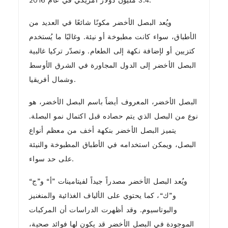
3.4 مليون دولار أمريكي في عام 2016.
ويُعد البصل الأخضر مكونًا شائعًا في العديد من
الأطباق، سواء كانت مطبوخة أو نيئة. وغالبًا ما يُستخدم
كتزيين أو لإضافة نكهة إلى الطعام. وتصدّر تركيا غالبية
البصل الأخضر إلى الدول المجاورة في الشرق الأوسط
وشمال أفريقيا.
البصل الأخضر، المعروف أيضاً باسم البصل الأخضر، هو
نوع من البصل الذي يتم حصاده قبل اكتمال نمو البصلة.
يتميز البصل الأخضر بنكهة أخف من معظم أنواع
البصل، ويمكن استخدامه في الأطباق المطبوخة والنيئة
على حد سواء.
ويُعد البصل الأخضر مصدراً جيداً لفيتامينات ”أ“ و”ج“
و”ك“، كما يحتوي على الألياف الغذائية والمنغنيز
والبوتاسيوم. وقد أظهرت الدراسات أن المركبات
الموجودة في البصل الأخضر قد يكون لها فوائد صحية،