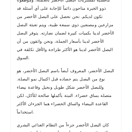
تنافسية لمشتريات البصل الأخضر بالجملة، وموظفونا
ذوو الخبرة متاحون دائماً للإجابة على أي أسئلة قد
تكون لديكم. نحن نحصل على البصل الأخضر من
مزارعين ومصنعين ذوي سمعة طيبة، ويتم تعبئة البصل
الأخضر لدينا بكميات كبيرة لضمان نضارته. يتوفر البصل
الأخضر لدينا بأسعار الجملة، ونحن واثقون من أن
البصل الأخضر لدينا هو الأكثر طزاجة والأقل تكلفة في
السوق.
البصل الأخضر، المعروف أيضاً باسم البصل الأخضر، هو
نوع من البصل يتم حصاده قبل اكتمال نمو البصلة.
وللبصل الأخضر شكل طويل ونحيل وقاعدة بيضاء
متصلة بساق خضراء. النبتة بأكملها صالحة للأكل، لكن
القاعدة البيضاء والساق الخضراء هما الجزءان الأكثر
استخداماً.
كان البصل الأخضر جزءاً من النظام الغذائي البشري