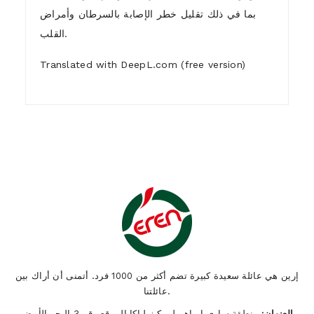
بما في ذلك تقليل خطر الإصابة بالسرطان وأمراض
القلب.
Translated with DeepL.com (free version)
1)
Who are we ?
إرين هي عائلة سعيدة كبيرة تضم أكثر من 1000 فرد. أتمنى أن أراك بين
عائلتنا.
العنوان:
منطقة ساري إبراهيملي كيزيلياكا الموقع رقم 3 البحر الأبيض