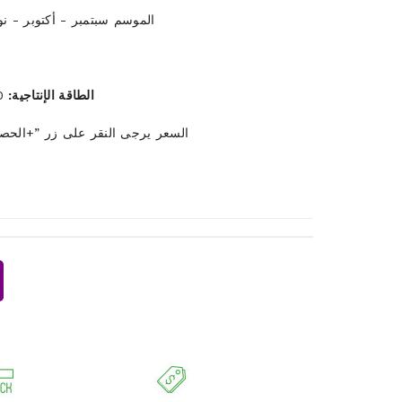
الموسم سبتمبر - أكتوبر - نو
الطاقة الإنتاجية:
1200 طن / أسبوع خلال الموسم
السعر يرجى النقر على زر ”+الحص