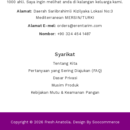
1000 ahli. Saya ingin melihat anda di kalangan keluarga kami.
Alamat:
Daerah Sariibrahimli Kizilyaka Lokasi No:3
Mediterranean MERSIN/TURKI
Alamat E-mel:
orders@erentarim.com
Nombor:
+90 324 454 1487
Syarikat
Tentang Kita
Pertanyaan yang Sering Diajukan (FAQ)
Dasar Privasi
Musim Produk
Kebijakan Mutu & Keamanan Pangan
2)
Where are we ?
Copyright © 2026 Fresh Anatolia. Design By
Soocommerce